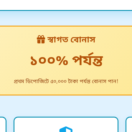
স্বাগত বোনাস
১০০% পর্যন্ত
প্রথম ডিপোজিটে ৫০,০০০ টাকা পর্যন্ত বোনাস পান!