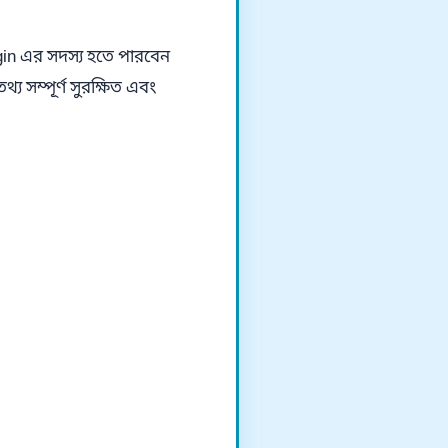
login এর সদস্য হতে পারবেন
 সম্পূর্ণ সুরক্ষিত এবং