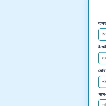
ব্যব
ইমেই
মোবা
পাসও