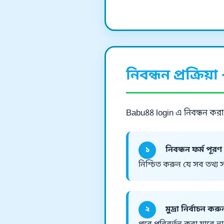
নিবন্ধন প্রক্রিয
Babu88 login এ নিবন্ধন কর
১
নিবন্ধন ফর্ম পূর
নিশ্চিত করুন যে সব তথ্য
২
মুদ্রা নির্বাচন করু