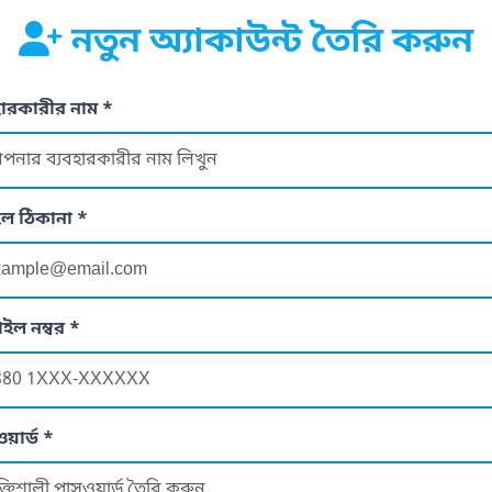
নতুন অ্যাকাউন্ট তৈরি করুন
হারকারীর নাম *
ল ঠিকানা *
ইল নম্বর *
য়ার্ড *