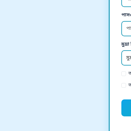
পাসও
মুদ্র
আ