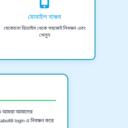
মোবাইল বান্ধব
যেকোনো ডিভাইস থেকে সহজেই নিবন্ধন এবং
খেলুন
ফর্ম। আমরা আমাদের
। Babu88 login এ নিবন্ধন করে