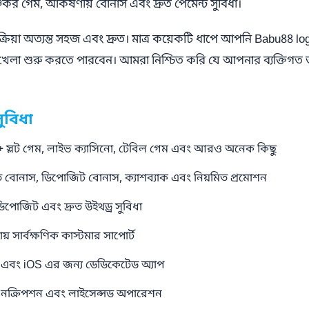
র গেম, আকর্ষণীয় বোনাস এবং দ্রুত পেমেন্ট সুবিধা।
প্রক্রিয়া অত্যন্ত সহজ এবং দ্রুত। মাত্র কয়েকটি ধাপে আপনি Babu88 
েলা শুরু করতে পারবেন। আমরা নিশ্চিত করি যে আপনার ব্যক্তিগত তথ্য
ুবিধা
 স্লট গেম, লাইভ ক্যাসিনো, টেবিল গেম এবং আরও অনেক কিছু
ত বোনাস, ডিপোজিট বোনাস, ক্যাশব্যাক এবং নিয়মিত প্রমোশন
িপোজিট এবং দ্রুত উইথড্র সুবিধা
য় সার্বক্ষণিক কাস্টমার সাপোর্ট
এবং iOS এর জন্য ডেডিকেটেড অ্যাপ
ক্রিপশন এবং লাইসেন্সড অপারেশন