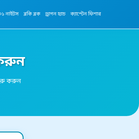
০১ নাইটস
ব্লকি ব্লক
ড্রাগন হ্যাচ
ক্যাপ্টেন ফিশার
করুন
ুরু করুন